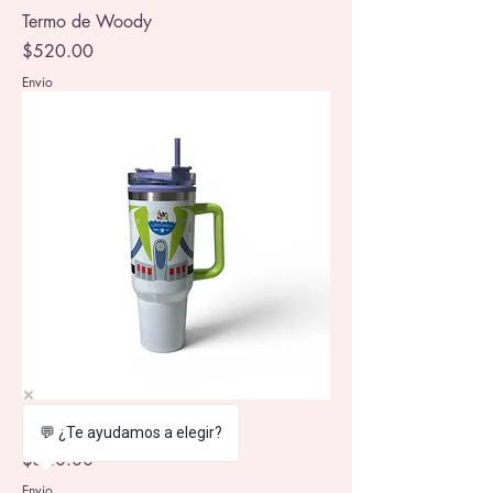
Termo de Woody
Precio
$520.00
Envio
Termo de Buzz Lightyear
💬 ¿Te ayudamos a elegir?
Precio
$520.00
Envio