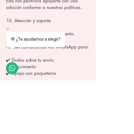
Esto nos permitirá apoyarte con una
solución conforme a nuestras políticas.
10. Atención y soporte
Estamos contigo en todo momento
💬 ¿Te ayudamos a elegir?
Puedes contactarnos vía WhatsApp para:
✔️ Dudas sobre tu envío
✔️ Seguimiento
✔️ Apoyo con paquetería
Tu tranquilidad y confianza son parte de
la experiencia K-Toys.