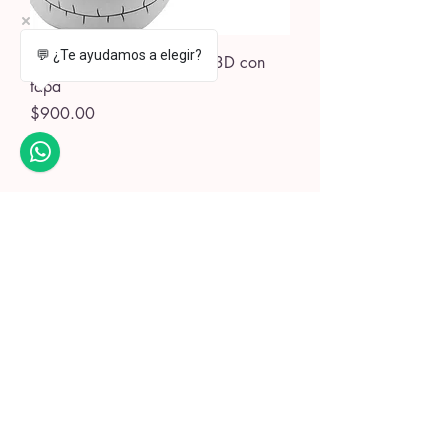
💬 ¿Te ayudamos a elegir?
Galletero Jack Skellington 3D con
tapa
Precio
$900.00
Envio