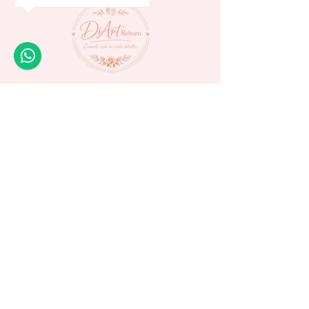
5534959792
k-toys@gmail.com
Avenida Parque
Tecnológico 10 -
Rinconada Santa Fe - CP
62790 - Xochitepec
frente al WTC Morelos