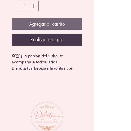
Agregar al carrito
Realizar compra
⚽🏆 ¡La pasión del fútbol te 
acompaña a todos lados!
Disfruta tus bebidas favoritas con 
este increíble termo edición Mundial, 
perfecto para fans del soccer que 
viven cada partido al máximo.
🥤 Gran capacidad de 1.2 litros para 
mantenerte hidratado todo el día.
❄️🔥 Acero inoxidable de doble pared 
que conserva bebidas frías o 
calientes por más tiempo.
⚽ Diseño futbolero con gráficos 