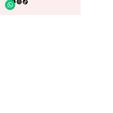
Política de Privacidad
Política de Envío
Términos y Condiciones
Política de Garantía
© 2025 by Di Art Reborns.