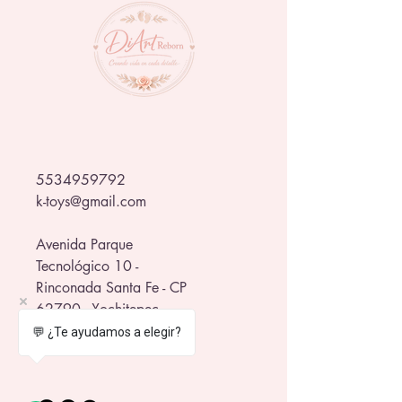
5534959792
k-toys@gmail.com
Avenida Parque
Tecnológico 10 -
Rinconada Santa Fe - CP
62790 - Xochitepec
frente al WTC Morelos
💬 ¿Te ayudamos a elegir?