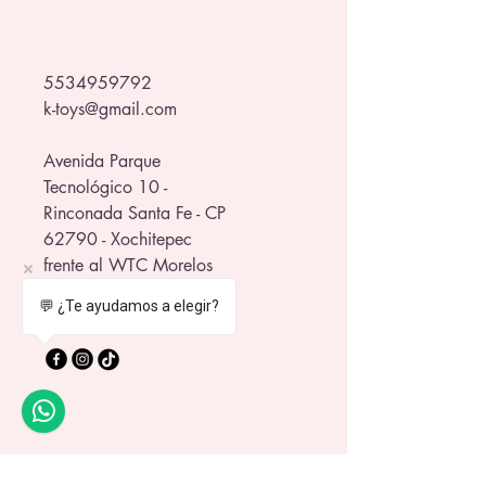
favoritos. No es solo un termo… ¡es 
parte de tu estilo!
Llévalo contigo a donde sea y 
5534959792
mantente hidratado con actitud 💥
k-toys@gmail.com
Avenida Parque
Tecnológico 10 -
Rinconada Santa Fe - CP
62790 - Xochitepec
frente al WTC Morelos
💬 ¿Te ayudamos a elegir?
Política de Privacidad