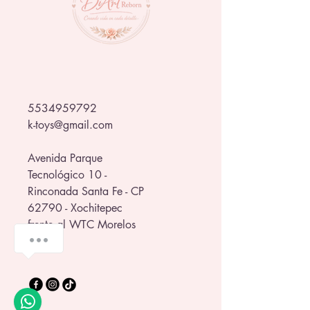
🌈 Estilo único
Diseño llamativo con tus personajes 
favoritos. No es solo un termo… ¡es 
parte de tu estilo!
Llévalo contigo a donde sea y 
5534959792
mantente hidratado con actitud 💥
k-toys@gmail.com
Avenida Parque
Tecnológico 10 -
Rinconada Santa Fe - CP
62790 - Xochitepec
frente al WTC Morelos