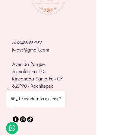
¡Hazlo tuyo y dale un toque único y 
espeluznante a tu espacio! 👻
5534959792
k-toys@gmail.com
Avenida Parque
Tecnológico 10 -
Rinconada Santa Fe - CP
62790 - Xochitepec
frente al WTC Morelos
💬 ¿Te ayudamos a elegir?