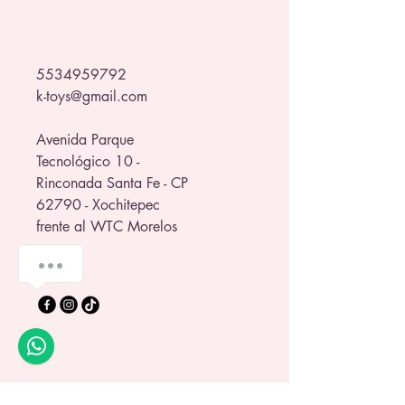
🎉 Ideal para fiestas, reuniones y 
maratones de partidos.
¡Haz que cada juego se viva con 
5534959792
más sabor y pasión mundialista! 🌎🏆
k-toys@gmail.com
Avenida Parque
Tecnológico 10 -
Rinconada Santa Fe - CP
62790 - Xochitepec
frente al WTC Morelos
💬 ¿Te ayudamos a elegir?
Política de Privacidad