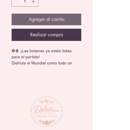
Agregar al carrito
Realizar compra
⚽🍿 ¡Las botanas ya están listas 
para el partido!
Disfruta el Mundial como todo un 
campeón con esta increíble charola 
temática de fútbol, perfecta para 
reuniones y noches futboleras.
🏟️ Diseño tipo estadio con balón al 
centro y público en los bordes.
🥨 Ideal para papas, snacks, dulces 
y botanas.
✨ Práctica, divertida y perfecta para 
cualquier fan del soccer.