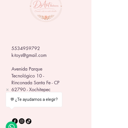
5534959792
k-toys@gmail.com
Avenida Parque
Tecnológico 10 -
Rinconada Santa Fe - CP
62790 - Xochitepec
frente al WTC Morelos
💬 ¿Te ayudamos a elegir?