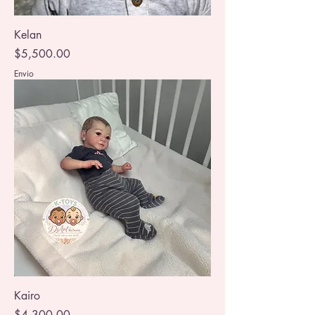
Kelan
Precio
$5,500.00
Envio
Kairo
Precio
$4,300.00