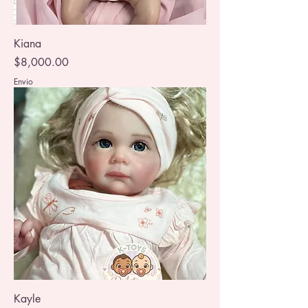
Kiana
Precio
$8,000.00
Envio
Kayle