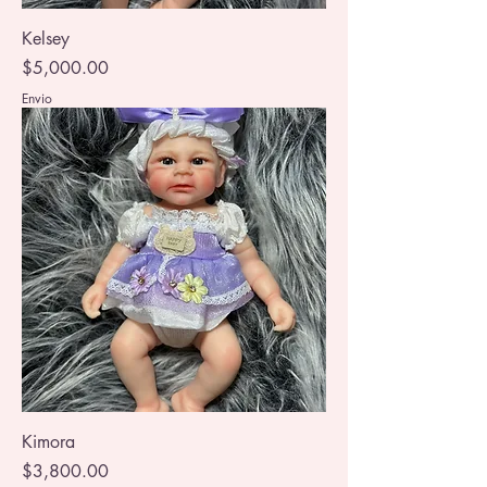
Kelsey
Precio
$5,000.00
Envio
Kimora
Precio
$3,800.00