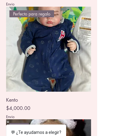
Envio
Perfecto para regalo
Kento
Precio
$4,000.00
Envio
Nuevo
💬 ¿Te ayudamos a elegir?