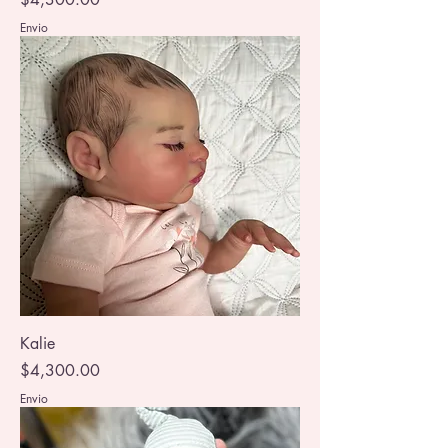
Envio
Kalie
Precio
$4,300.00
Envio