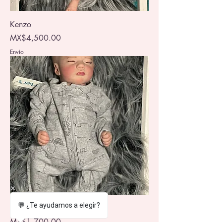
Kenzo
Price
MX$4,500.00
Envio
💬 ¿Te ayudamos a elegir?
Kurt
Price
MX$1,700.00