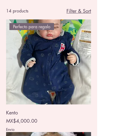
14 products
Filter & Sort
Perfecto para regalo
Kento
Price
MX$4,000.00
Envio