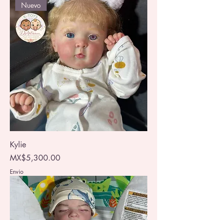
Nuevo
Kylie
Price
MX$5,300.00
Envio