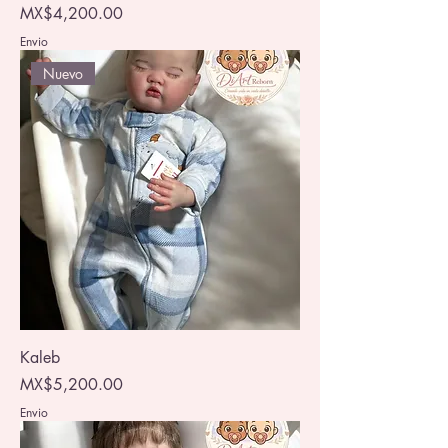
Price
MX$4,200.00
Envio
Nuevo
Kaleb
Price
MX$5,200.00
Envio