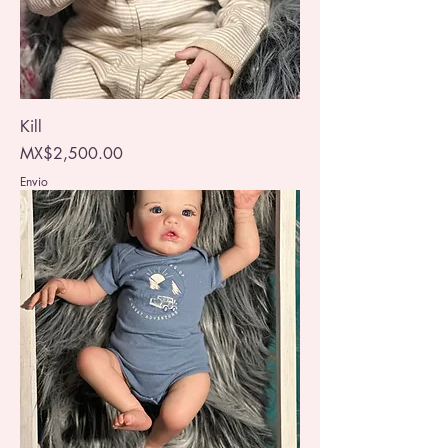
Kill
Price
MX$2,500.00
Envio