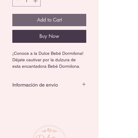
Add to Cart
Buy Now
¡Conoce a la Dulce Bebé Dormilona! 
Déjate cautivar por la dulzura de 
esta encantadora Bebé Dormilona. 
Creada con dedicación y amor por 
los detalles, este bebé reborn ofrece 
Información de envío
una experiencia increíblemente 
realista. Es la adición perfecta para 
tu colección o un regalo inolvidable 
que tocará el corazón de quien lo 
reciba.