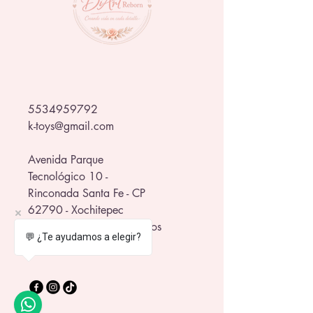
5534959792
k-toys@gmail.com
Avenida Parque
Tecnológico 10 -
Rinconada Santa Fe - CP
62790 - Xochitepec
in front of the WTC Morelos
💬 ¿Te ayudamos a elegir?