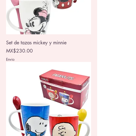
Set de tazas mickey y minnie
Price
MX$230.00
Envio