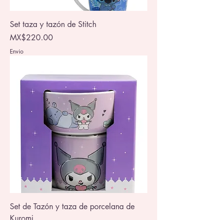
Set taza y tazón de Stitch
Price
MX$220.00
Envio
Set de Tazón y taza de porcelana de
Kuromi