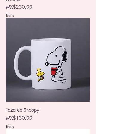
Price
MX$230.00
Envio
Taza de Snoopy
Price
MX$130.00
Envio