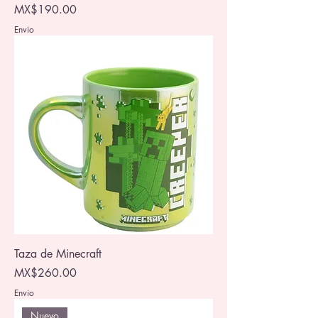
Price
MX$190.00
Envio
Taza de Minecraft
Price
MX$260.00
Envio
Nuevo