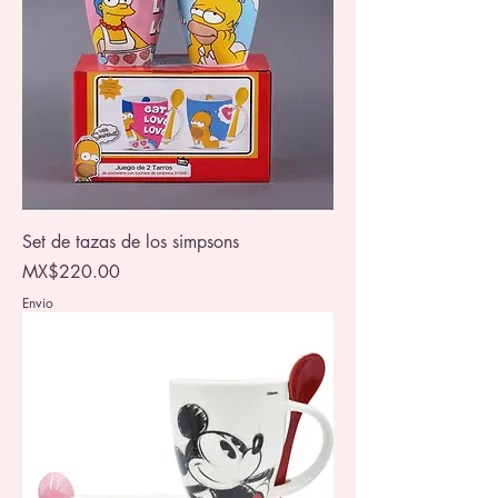
Set de tazas de los simpsons
Price
MX$220.00
Envio