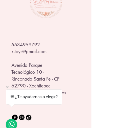
5534959792
k-toys@gmail.com
Avenida Parque
Tecnológico 10 -
Rinconada Santa Fe - CP
62790 - Xochitepec
in front of the WTC Morelos
💬 ¿Te ayudamos a elegir?