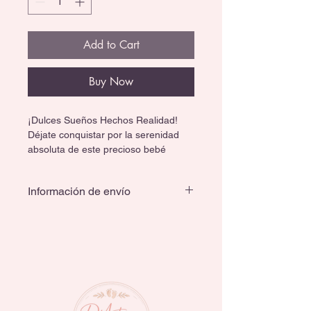
Add to Cart
Buy Now
¡Dulces Sueños Hechos Realidad! 
Déjate conquistar por la serenidad 
absoluta de este precioso bebé 
reborn dormido. Capturado en un 
momento de paz total, este pequeño 
Información de envío
ha sido creado con meticulosa 
atención al detalle para ofrecer una 
experiencia increíblemente realista y 
llena de ternura.