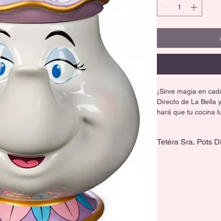
¡Sirve magia en cad
Directo de La Bella y
hará que tu cocina 
💛 Perfecta para com
Tetéra Sra. Pots D
🎨 Pintada a mano, 
🏡 Ideal para usar o
Capacidad de 2L
🖐️ Lavar a mano; no 
¡Haz de cada reuni