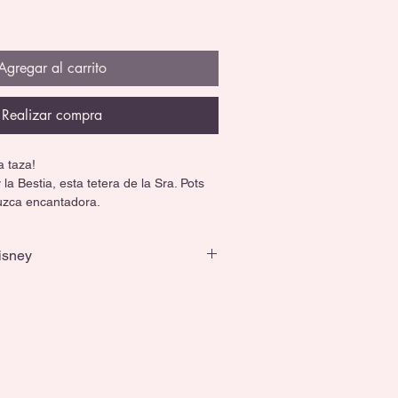
Agregar al carrito
Realizar compra
a taza!
 la Bestia, esta tetera de la Sra. Pots 
luzca encantadora.
partir.
isney
cada pieza es única.
 decorar con estilo Disney.
apta para fuego directo ni lavavajillas.
ón un momento mágico! 🌹