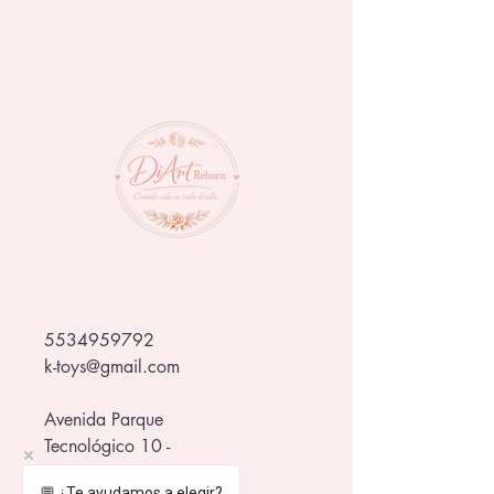
Disney.
Capacidad de 530 ml
💛 Producto con licencia oficial.
🌎 Importada, ideal para colección o 
regalo.
🔥 Apta para microondas y 
lavavajillas.
¡Hazla tuya y llena tus mañanas de 
fuerza y estilo legendario! 💪✨
5534959792
k-toys@gmail.com
Avenida Parque
Tecnológico 10 -
Rinconada Santa Fe - CP
💬 ¿Te ayudamos a elegir?