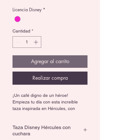
Licencia Disney
*
Cantidad
*
Agregar al carrito
Realizar compra
¡Un café digno de un héroe!
Empieza tu día con esta increíble 
taza inspirada en Hércules, con 
diseño épico y tapa que ayuda a 
mantener tu bebida calientita.
Taza Disney Hércules con
cuchara
🎬 Edición especial para fans de 