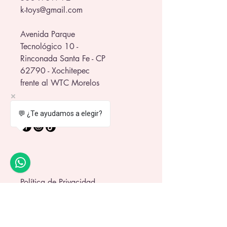
k-toys@gmail.com
divertido!
Avenida Parque
Tecnológico 10 -
Rinconada Santa Fe - CP
62790 - Xochitepec
frente al WTC Morelos
💬 ¿Te ayudamos a elegir?
Política de Privacidad
Política de Envío
Términos y Condiciones
Política de Garantía