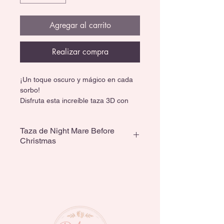
Agregar al carrito
Realizar compra
¡Un toque oscuro y mágico en cada 
sorbo!
Disfruta esta increíble taza 3D con 
escenas y personajes icónicos de 
The Nightmare Before Christmas, 
Taza de Night Mare Before
llena de relieves y detalles únicos 
Christmas
que la hacen irresistible.
Capacidad de 591 ml
🖤 Ideal para fans, colección o regalo 
especial.
☕ Para bebidas grandes y 
reconfortantes.
🖐️ Cerámica de alta calidad; lavar a 
mano y evitar microondas/lavavajillas.