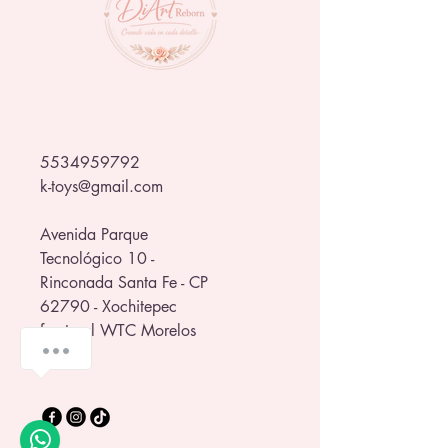
¡Hazla tuya y lleva un pedacito de 
Halloween a tu día! 👻
5534959792
k-toys@gmail.com
Avenida Parque
Tecnológico 10 -
Rinconada Santa Fe - CP
62790 - Xochitepec
frente al WTC Morelos
💬 ¿Te ayudamos a elegir?