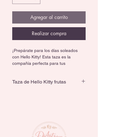
Agregar al carrito
Realizar compra
¡Prepárate para los días soleados 
con Hello Kitty! Esta taza es la 
compañía perfecta para tus 
mañanas de verano o para disfrutar 
una bebida refrescante. Con un 
Taza de Hello Kitty frutas
diseño súper colorido de frutas y un 
interior rojo vibrante, ¡te pondrá de 
Material: Cerámica de alta 
buenas al instante!
calidad.
Capacidad: Tamaño estándar 
(aprox. 11-12 oz).