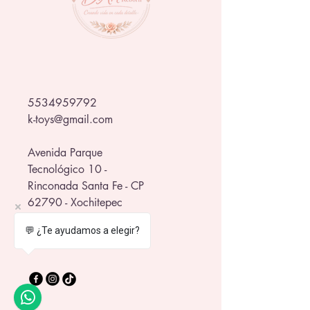
5534959792
k-toys@gmail.com
Avenida Parque
Tecnológico 10 -
Rinconada Santa Fe - CP
62790 - Xochitepec
frente al WTC Morelos
💬 ¿Te ayudamos a elegir?