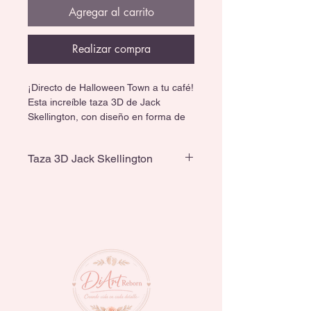
Agregar al carrito
Realizar compra
¡Directo de Halloween Town a tu café!
Esta increíble taza 3D de Jack 
Skellington, con diseño en forma de 
ataúd, es perfecta para quienes 
aman lo oscuro y lo diferente.
Taza 3D Jack Skellington
🎁 Ideal para regalo, colección o 
Capacidad de 490 ml
decoración.
☕ Para tu bebida favorita.
✨ Diseño en relieve con detalles 
únicos que la hacen destacar.
¡Hazla tuya y dale un toque gótico a 
cada sorbo! 👻