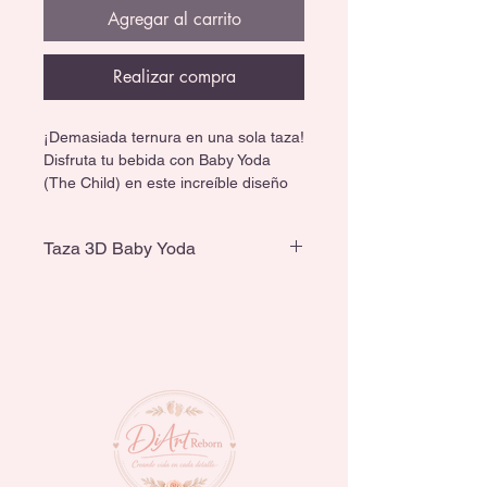
Agregar al carrito
Realizar compra
¡Demasiada ternura en una sola taza!
Disfruta tu bebida con Baby Yoda 
(The Child) en este increíble diseño 
3D, lleno de detalles adorables que 
la hacen irresistible.
Taza 3D Baby Yoda
🎁 Perfecta para regalo, colección o 
Capacidad de 473 ml
uso diario.
☕ Para acompañarte todo el día.
🖐️ Pintada a mano; se recomienda 
lavar a mano y evitar microondas.
¡Hazla tuya y deja que la Fuerza 
acompañe cada sorbo! 🌌