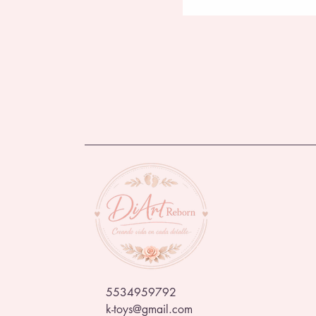
5534959792
k-toys@gmail.com