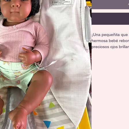
¡Una pequeñita que d
hermosa bebé reborn
preciosos ojos brill
una pieza de colecci
buscan un realismo ú
✨
Bebé Reborn cuerpo 