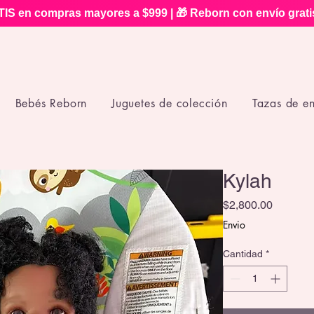
IS en compras mayores a $999 | 🎁 Reborn con envío grat
Bebés Reborn
Juguetes de colección
Tazas de e
Kylah
Precio
$2,800.00
Envio
Cantidad
*