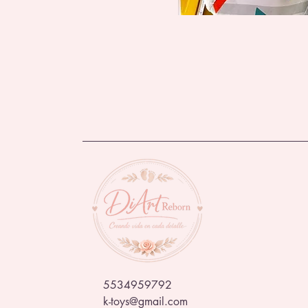
5534959792
k-toys@gmail.com