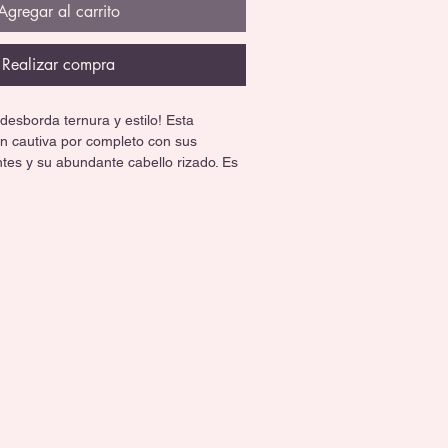
Agregar al carrito
Realizar compra
esborda ternura y estilo! Esta 
 cautiva por completo con sus 
antes y su abundante cabello rizado. Es 
ón espectacular, ideal para quienes 
nico, lleno de calidez y carisma. 👶🏽
completo de vinil, mide 48 cm.