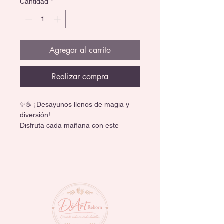
Cantidad
*
Agregar al carrito
Realizar compra
✨☕ ¡Desayunos llenos de magia y 
diversión!
Disfruta cada mañana con este 
adorable set de tazón y taza 
inspirado en tus personajes favoritos 
como Mickey Mouse, Stitch, Spider-
Man, Harry Potter, Snoopy y más.
💖 Incluye:
🥣 1 tazón perfecto para cereal, fruta 
o snacks.
☕ 1 taza ideal para café, té o 