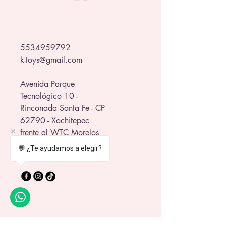
🎁 Perfectas para regalo, colección o 
compartir momentos especiales.
🖐️ Se recomienda lavar a mano para 
5534959792
conservar sus colores y detalles.
k-toys@gmail.com
¡Un set lleno de nostalgia, ternura y 
mucho estilo! 🌟
Avenida Parque
Tecnológico 10 -
Rinconada Santa Fe - CP
62790 - Xochitepec
frente al WTC Morelos
💬 ¿Te ayudamos a elegir?