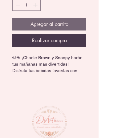
Agregar al carrito
Realizar compra
🐶☕ ¡Charlie Brown y Snoopy harán 
tus mañanas más divertidas!
Disfruta tus bebidas favoritas con 
este adorable set de tazas Peanuts, 
perfecto para fans de los personajes 
más queridos de la caricatura.
✨ Incluye cucharas de porcelana a 
juego.
☕ Capacidad de 310 ml, ideal para 
café, té o chocolate caliente.
💖 Hechas de cerámica resistente 
con diseños súper tiernos.