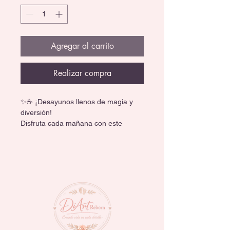
Agregar al carrito
Realizar compra
✨☕ ¡Desayunos llenos de magia y 
diversión!
Disfruta cada mañana con este 
adorable set de tazón y taza 
inspirado en tus personajes favoritos 
como Mickey Mouse, Stitch, Spider-
Man, Harry Potter, Snoopy y más.
💖 Incluye:
🥣 1 tazón perfecto para cereal, fruta 
o snacks.
☕ 1 taza ideal para café, té o 