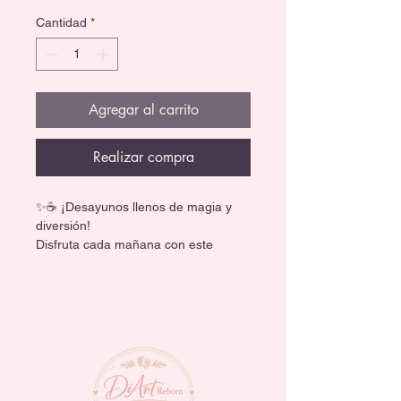
Cantidad
*
Agregar al carrito
Realizar compra
✨☕ ¡Desayunos llenos de magia y 
diversión!
Disfruta cada mañana con este 
adorable set de tazón y taza 
inspirado en tus personajes favoritos 
como Mickey Mouse, Stitch, Spider-
Man, Harry Potter, Snoopy y más.
💖 Incluye:
🥣 1 tazón perfecto para cereal, fruta 
o snacks.