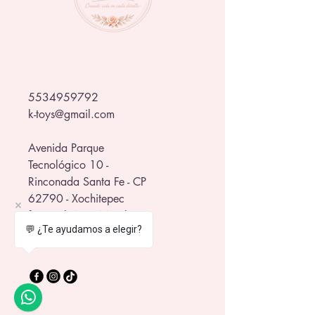
☕ 1 taza ideal para café, té o 
chocolate caliente.
🌟 Hecho de porcelana de alta 
calidad, resistente y súper 
encantadora.
5534959792
🎁 Incluye caja de regalo, perfecta 
k-toys@gmail.com
para sorprender a cualquier fan.
🏡 Ideal para colección, decoración o 
uso diario.
Avenida Parque
Tecnológico 10 -
¡Haz de cada desayuno un momento 
Rinconada Santa Fe - CP
más divertido y mágico! ✨
62790 - Xochitepec
frente al WTC Morelos
💬 ¿Te ayudamos a elegir?