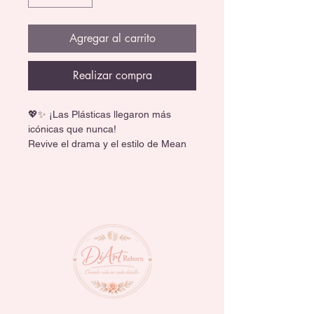
Agregar al carrito
Realizar compra
💖✨ ¡Las Plásticas llegaron más 
icónicas que nunca!
Revive el drama y el estilo de Mean 
Girls con Karen y Gretchen 
convertidas en increíbles muñecas 
Bratz.
👠 Looks súper fashion inspirados en 
la película.
🎃 Incluyen outfits especiales de 
Halloween.
📖 Empaque inspirado en el icónico 
Libro del Mal.
💅 Perfectas para fans, colección o 