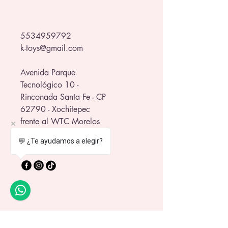
regalo.
¡Porque el estilo y el drama nunca 
5534959792
pasan de moda! 💋
k-toys@gmail.com
Avenida Parque
Tecnológico 10 -
Rinconada Santa Fe - CP
62790 - Xochitepec
frente al WTC Morelos
💬 ¿Te ayudamos a elegir?
Política de Privacidad