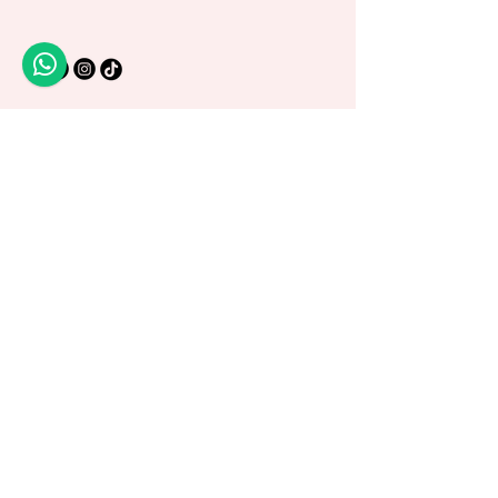
Política de Privacidad
Política de Envío
Términos y Condiciones
Política de Garantía
© 2025 by Di Art Reborns.