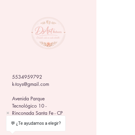
la Familia Addams, esta muñeca 
destaca por su sofisticado vestido 
negro con detalles en rojo satinado, 
maquillaje gótico y una presencia tan 
misteriosa como encantadora.
Diseñada con acabados premium y 
presentada en un empaque temático 
de colección, esta pieza es perfecta 
para fanáticos de 
Wednesday
, la 
Familia Addams y los coleccionistas 
de Monster High que buscan una 
figura única y llena de personalidad.
5534959792
k-toys@gmail.com
Avenida Parque
Tecnológico 10 -
Rinconada Santa Fe - CP
62790 - Xochitepec
💬 ¿Te ayudamos a elegir?
frente al WTC Morelos