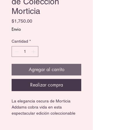
de Colección
Morticia
Precio
$1,750.00
Envio
Cantidad
*
Agregar al carrito
Realizar compra
La elegancia oscura de Morticia 
Addams cobra vida en esta 
espectacular edición coleccionable 
de 
Monster High x Wednesday
. 
Inspirada en la icónica matriarca de 