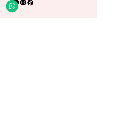
colección! 💚🎬
Política de Privacidad
Política de Envío
Términos y Condiciones
Política de Garantía
© 2025 by Di Art Reborns.