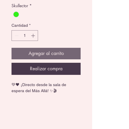
Skullector
*
Cantidad
*
Agregar al carrito
Realizar compra
💚🖤 ¡Directo desde la sala de 
espera del Más Allá! ✨🎬
Revive una de las escenas más 
icónicas de Beetlejuice con este 
exclusivo set coleccionable Monster 
High Skullector. Incluye a Miss 
Argentina, la extravagante 