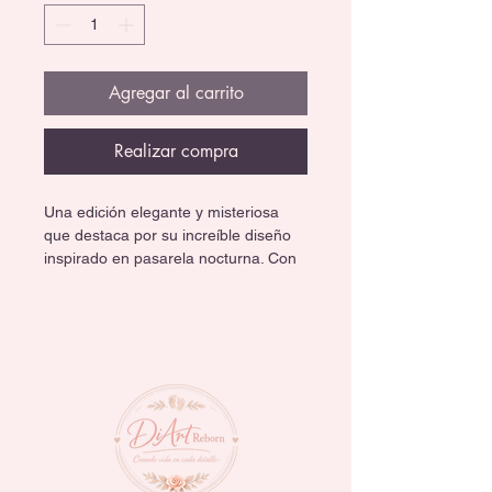
Agregar al carrito
Realizar compra
Una edición elegante y misteriosa 
que destaca por su increíble diseño 
inspirado en pasarela nocturna. Con 
detalles brillantes, accesorios 
sofisticados y un espectacular 
empaque tipo ataúd, esta muñeca es 
perfecta para fans y coleccionistas 
de Monster High. Ideal para exhibir y 
darle un toque único a tu colección.✨