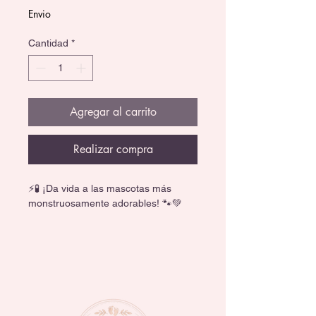
Envio
Cantidad
*
Agregar al carrito
Realizar compra
⚡🧪 ¡Da vida a las mascotas más 
monstruosamente adorables! 🐾💚
Acompaña a Frankie Stein en su 
laboratorio de creatividad con este 
increíble set Monster High Crea tu 
Mascota Monstruosa. Incluye más de 
30 accesorios para combinar y crear 
criaturas únicas una y otra vez.