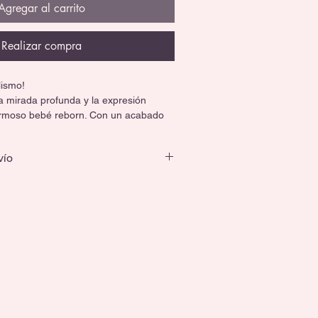
Agregar al carrito
Realizar compra
ismo! 
la mirada profunda y la expresión 
ermoso bebé reborn. Con un acabado 
l y una presencia llena de realismo, 
elección perfecta para quienes buscan 
vío
lle de un bebé de verdad.