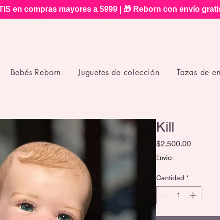
IS en compras mayores a $999 | 🎁 Reborn con envío grat
Bebés Reborn
Juguetes de colección
Tazas de e
Kill
Precio
$2,500.00
Envio
Cantidad
*