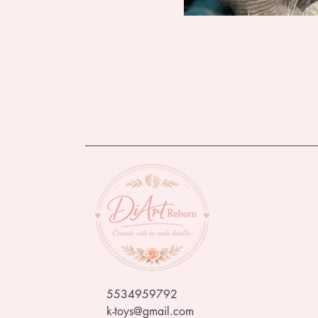
5534959792
k-toys@gmail.com