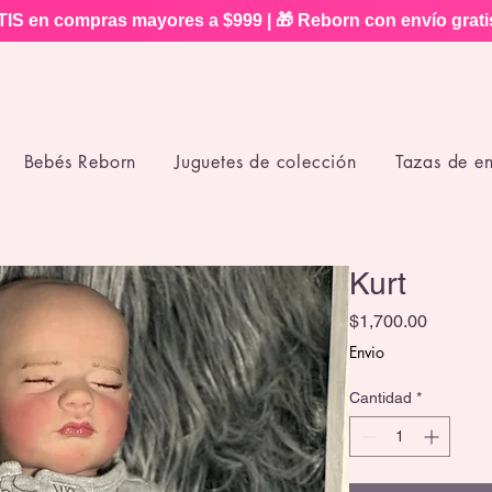
IS en compras mayores a $999 | 🎁 Reborn con envío grat
Bebés Reborn
Juguetes de colección
Tazas de e
Kurt
Precio
$1,700.00
Envio
Cantidad
*