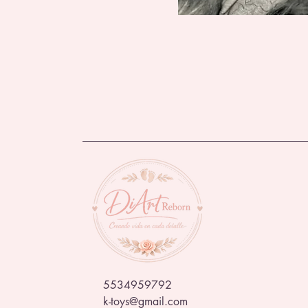
5534959792
k-toys@gmail.com