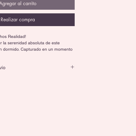
Agregar al carrito
Realizar compra
hos Realidad! 
r la serenidad absoluta de este 
rn dormido. Capturado en un momento 
equeño ha sido creado con meticulosa 
para ofrecer una experiencia 
vío
ta y llena de ternura.