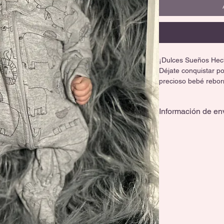
¡Dulces Sueños Hec
Déjate conquistar po
precioso bebé rebo
de paz total, este p
atención al detalle 
Información de en
increíblemente realis