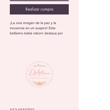
Realizar compra
¡La viva imagen de la paz y la 
inocencia en un suspiro! Este 
bellísimo bebé reborn destaca por 
capturar el gesto más tierno y sutil 
de un recién nacido en un sueño 
profundo. Es una verdadera obra de 
arte hiperrealista con un nivel de 
delicadeza asombroso, ideal para los 
coleccionistas más exigentes. 😴✨
Bebé de Silicon cuerpo completo con 
cabello injertado a mano, mide 48 
cm.