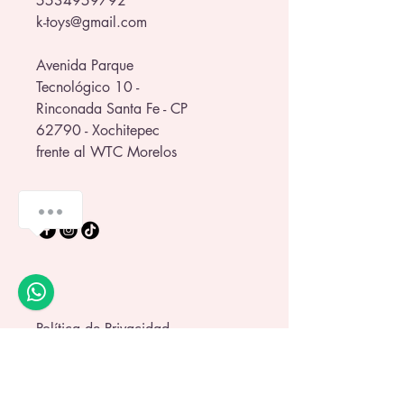
5534959792
k-toys@gmail.com
Avenida Parque
Tecnológico 10 -
Rinconada Santa Fe - CP
62790 - Xochitepec
frente al WTC Morelos
💬 ¿Te ayudamos a elegir?
Política de Privacidad
Política de Envío
Términos y Condiciones
Política de Garantía