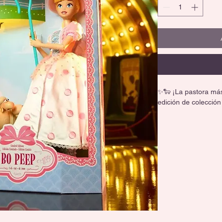
✨🐑 ¡La pastora más
edición de colección
Bo Peep luce su clás
bordados, acompañada
limitada incluye cert
exhibición y una caj
brillar toda la escen
💖 Edición limitada 
🌟 Muñeca articula
🐑 Incluye a sus tres
🎁 Presentación de l