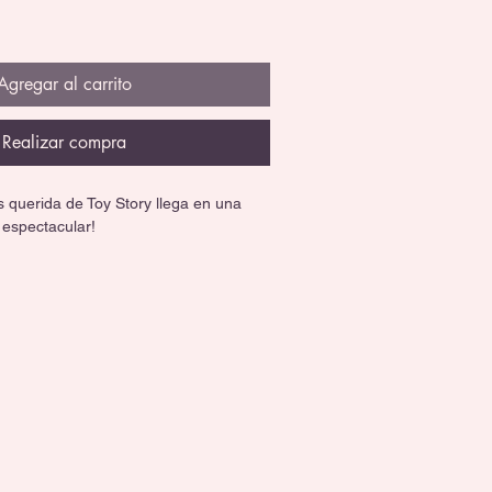
Agregar al carrito
Realizar compra
 querida de Toy Story llega en una 
 espectacular!
ico vestido con hermosos detalles 
 de Billy, Goat y Gruff. Esta edición 
ificado de autenticidad, base para 
a especial con luz integrada que hace 
a.
de 3,900 piezas en el mundo.
da con acabados premium.
 inseparables ovejitas.
ujo ideal para coleccionistas.