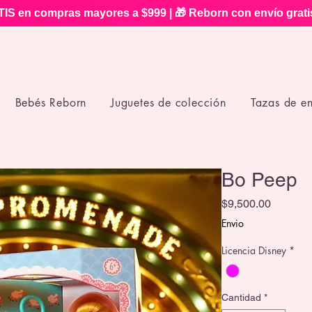
IS en compras mayores a $999 | 🎁 Reborn con envío grat
Bebés Reborn
Juguetes de colección
Tazas de e
Bo Peep
Precio
$9,500.00
Envio
Licencia Disney
*
Cantidad
*