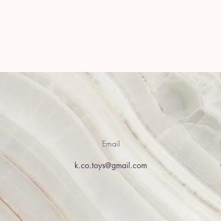
Email
k.co.toys@gmail.com