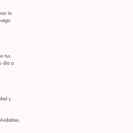
ran la
juego
n tus
u día a
idad y
lvidables.