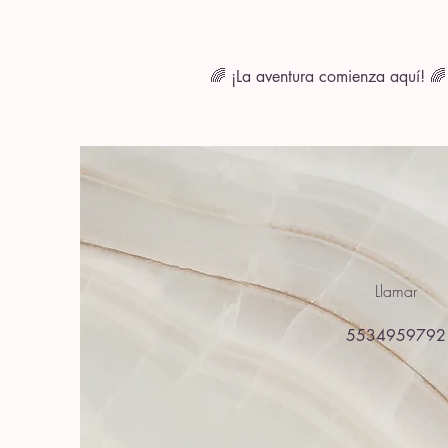
🌈 ¡La aventura comienza aquí! 🌈
Llamar
5534959792