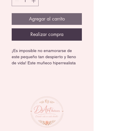
Agregar al carrito
Realizar compra
¡Es imposible no enamorarse de 
este pequeño tan despierto y lleno 
de vida! Este muñeco hiperrealista 
destaca por una expresión 
sorprendida y tierna que simula el 
balbuceo de un bebé de verdad. Una 
pieza única y exclusiva, perfecta 
para quienes buscan un nivel de 
realismo superior. 👶
Bebé con cuerpo de tela y 
extremidades de vinil, cabello 
injertado a mano, mide 50 cm.