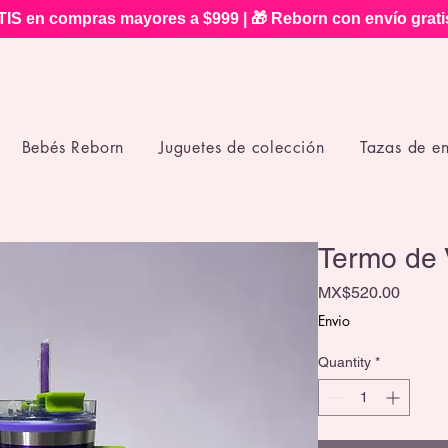
IS en compras mayores a $999 | 🎁 Reborn con envío grat
Bebés Reborn
Juguetes de colección
Tazas de e
Termo de 
Price
MX$520.00
Envio
Quantity
*