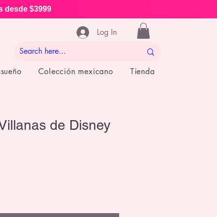
is desde $3999
Log In
nsueño
Colección mexicano
Tienda
Villanas de Disney