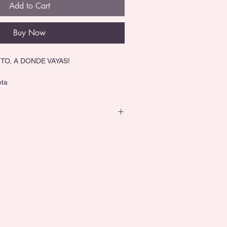
Add to Cart
Buy Now
TO, A DONDE VAYAS!
ota
xidable + interior libre de BPA. Doble 
us bebidas frías o calientes por más 
rte todo el día.
cierre hermético, asa resistente y 
 Boca: 10 cm | Base: 7.5 cm
cm para tomar sin complicaciones.
 tus personajes favoritos. No es solo 
de tu estilo!
onde sea y mantente hidratado con 