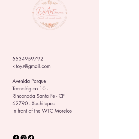
largo de 30 cm para tomar sin 
complicaciones.
🌈 Estilo único
Diseño llamativo con tus personajes 
favoritos. No es solo un termo… ¡es 
parte de tu estilo!
Llévalo contigo a donde sea y 
5534959792
mantente hidratado con actitud 💥
k-toys@gmail.com
Avenida Parque
Tecnológico 10 -
Rinconada Santa Fe - CP
62790 - Xochitepec
in front of the WTC Morelos