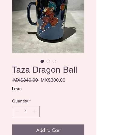
Taza Dragon Ball
Regular Price
Sale Price
 MX$340.00 
MX$300.00
Envio
Quantity
*
Add to Cart