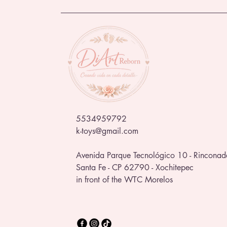
5534959792
k-toys@gmail.com
Avenida Parque Tecnológico 10 - Rinconad
Santa Fe - CP 62790 - Xochitepec
in front of the WTC Morelos