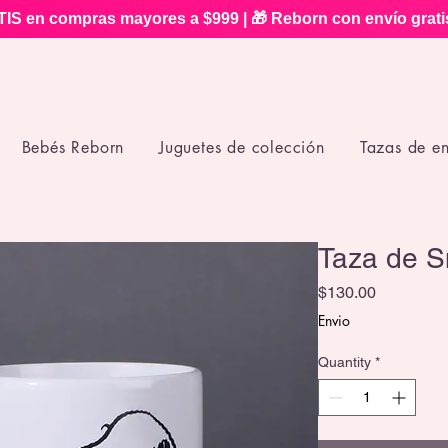
IS en compras mayores a $999 | 🎁 Reborn con envío grat
Bebés Reborn
Juguetes de colección
Tazas de e
Taza de 
Price
$130.00
Envio
Quantity
*