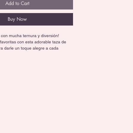
Add to Cart
Buy Now
 con mucha ternura y diversión!
 favoritas con esta adorable taza de 
a darle un toque alegre a cada 
 ideal para fans de Peanuts.
l para café, té o chocolate caliente.
 resistente y libre de BPA.
das y lavavajillas.
, colección o uso diario. ¡Snoopy hará 
rtido!