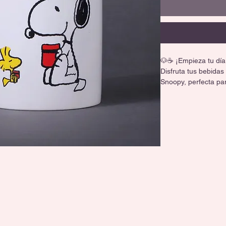
🐶☕ ¡Empieza tu día
Disfruta tus bebidas
Snoopy, perfecta par
mañana.
✨ Diseño encantador
☕ Capacidad de 480 m
💖 Hecha de cerámica
🔥 Apta para microon
🎁 Ideal para regalo
cada sorbo más dive