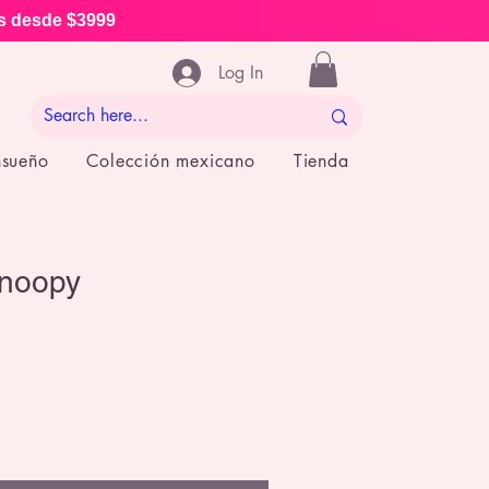
is desde $3999
Log In
nsueño
Colección mexicano
Tienda
Snoopy