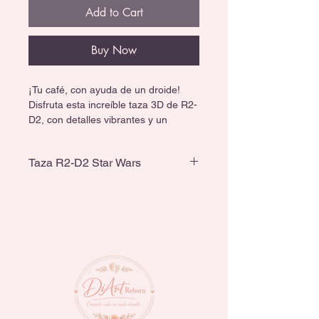
Add to Cart
Buy Now
¡Tu café, con ayuda de un droide!
Disfruta esta increíble taza 3D de R2-
D2, con detalles vibrantes y un 
diseño único que todo fan adorará.
Taza R2-D2 Star Wars
🎁 Perfecta para regalo o colección.
☕ Ideal para tu día a día.
Capacidad de 460 ml
🖐️ Pintada a mano; se recomienda 
lavar a mano y evitar microondas.
¡Llévate a R2-D2 a casa y dale un 
toque galáctico a tus mañanas! 🚀