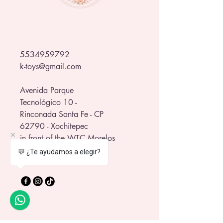
5534959792
k-toys@gmail.com
Avenida Parque
Tecnológico 10 -
Rinconada Santa Fe - CP
62790 - Xochitepec
in front of the WTC Morelos
💬 ¿Te ayudamos a elegir?