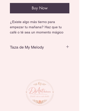
Buy Now
¿Existe algo más tierno para 
empezar tu mañana? Haz que tu 
café o té sea un momento mágico 
con esta taza de My Melody. Su 
diseño en relieve 3D captura toda la 
Taza de My Melody
esencia del personaje más dulce de 
Sanrio.
Material: Cerámica resistente.
Capacidad: Aproximadamente
 350ml - 400ml.