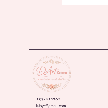
5534959792
k-toys@gmail.com