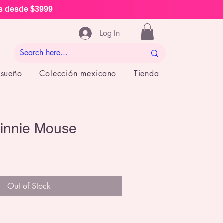
is desde $3999
Log In
nsueño
Colección mexicano
Tienda
innie Mouse
Out of Stock