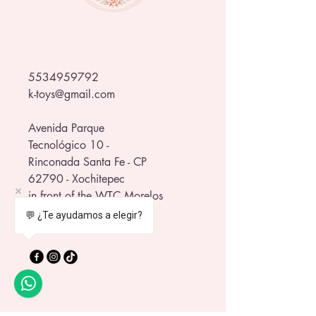
5534959792
k-toys@gmail.com
Avenida Parque
Tecnológico 10 -
Rinconada Santa Fe - CP
62790 - Xochitepec
in front of the WTC Morelos
💬 ¿Te ayudamos a elegir?