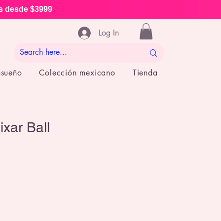
is desde $3999
Log In
nsueño
Colección mexicano
Tienda
xar Ball