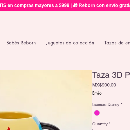
IS en compras mayores a $999 | 🎁 Reborn con envío grat
Bebés Reborn
Juguetes de colección
Tazas de e
Taza 3D Pi
Price
MX$900.00
Envio
Licencia Disney
*
Quantity
*