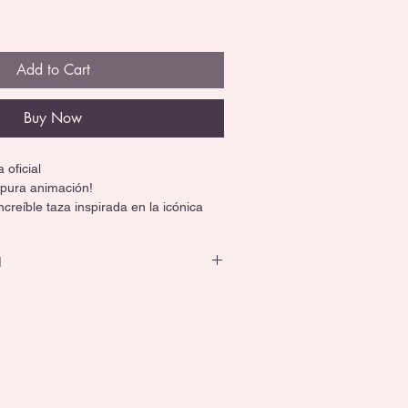
Add to Cart
Buy Now
 oficial
 pura animación!
creíble taza inspirada en la icónica 
o 3D, acabado brillante y detalles que 
l
cia oficial Pixar.
 oficial
ad premium.
l
ebida favorita.
das y lavavajillas.
lección y dale vida a tus mañanas! 🎥