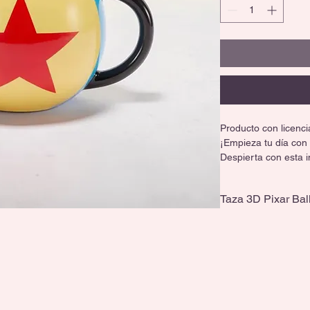
Producto con licencia
¡Empieza tu día con
Despierta con esta in
Pixar Ball, con diseñ
todo fan amará.
Taza 3D Pixar Bal
💛 Producto con licen
Producto con licencia
🌎 Importada, calid
Capacidad de 590 m
☕ Perfecta para tu b
🔥 Apta para microon
¡Hazla rodar a tu co