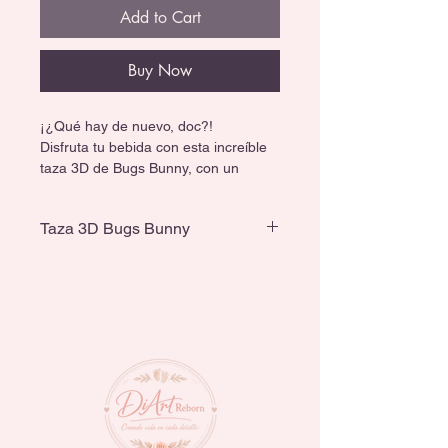
Add to Cart
Buy Now
¡¿Qué hay de nuevo, doc?!
Disfruta tu bebida con esta increíble 
taza 3D de Bugs Bunny, con un 
diseño único que todo fan de Looney 
Tunes amará.
Taza 3D Bugs Bunny
🎁 Perfecta para regalo, colección o 
Capacidad de 650 ml
uso diario.
☕ Para acompañarte todo el día.
🖊️ También funciona como 
portalápiz, organizador o decoración.
🖐️ Libre de BPA; lavar a mano y 
evitar microondas/lavavajillas.
¡Hazla tuya y dale un toque divertido 
a tu rutina!