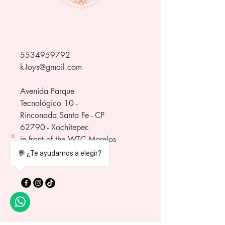
5534959792
k-toys@gmail.com
Avenida Parque
Tecnológico 10 -
Rinconada Santa Fe - CP
62790 - Xochitepec
in front of the WTC Morelos
💬 ¿Te ayudamos a elegir?